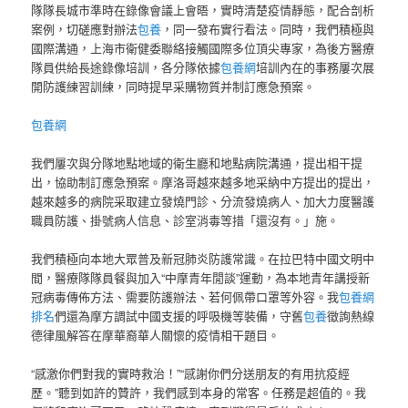
隊隊長城市準時在錄像會議上會晤，實時清楚疫情靜態，配合剖析
案例，切磋應對辦法
包養
，同一發布實行看法。同時，我們積極與
國際溝通，上海市衛健委聯絡接觸國際多位頂尖專家，為後方醫療
隊員供給長途錄像培訓，各分隊依據
包養網
培訓內在的事務屢次展
開防護練習訓練，同時提早采購物質并制訂應急預案。
包養網
我們屢次與分隊地點地域的衛生廳和地點病院溝通，提出相干提
出，協助制訂應急預案。摩洛哥越來越多地采納中方提出的提出，
越來越多的病院采取建立發燒門診、分流發燒病人、加大力度醫護
職員防護、掛號病人信息、診室消毒等措「還沒有。」施。
我們積極向本地大眾普及新冠肺炎防護常識。在拉巴特中國文明中
間，醫療隊隊員餐與加入“中摩青年閒談”運動，為本地青年講授新
冠病毒傳佈方法、需要防護辦法、若何佩帶口罩等外容。我
包養網
排名
們還為摩方調試中國支援的呼吸機等裝備，守舊
包養
徵詢熱線
德律風解答在摩華裔華人關懷的疫情相干題目。
“感激你們對我的實時救治！”“感謝你們分送朋友的有用抗疫經
歷。”聽到如許的贊許，我們感到本身的常客。任務是超值的。我