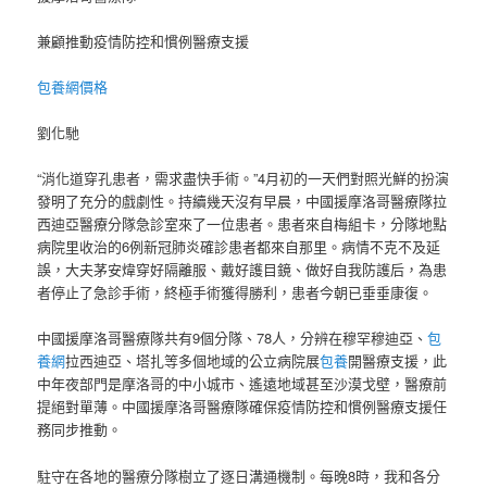
兼顧推動疫情防控和慣例醫療支援
包養網價格
劉化馳
“消化道穿孔患者，需求盡快手術。”4月初的一天們對照光鮮的扮演
發明了充分的戲劇性。持續幾天沒有早晨，中國援摩洛哥醫療隊拉
西迪亞醫療分隊急診室來了一位患者。患者來自梅組卡，分隊地點
病院里收治的6例新冠肺炎確診患者都來自那里。病情不克不及延
誤，大夫茅安煒穿好隔離服、戴好護目鏡、做好自我防護后，為患
者停止了急診手術，終極手術獲得勝利，患者今朝已垂垂康復。
中國援摩洛哥醫療隊共有9個分隊、78人，分辨在穆罕穆迪亞、
包
養網
拉西迪亞、塔扎等多個地域的公立病院展
包養
開醫療支援，此
中年夜部門是摩洛哥的中小城市、遙遠地域甚至沙漠戈壁，醫療前
提絕對單薄。中國援摩洛哥醫療隊確保疫情防控和慣例醫療支援任
務同步推動。
駐守在各地的醫療分隊樹立了逐日溝通機制。每晚8時，我和各分