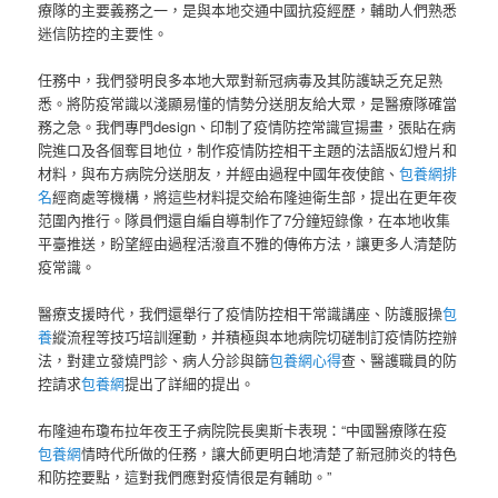
療隊的主要義務之一，是與本地交通中國抗疫經歷，輔助人們熟悉
迷信防控的主要性。
任務中，我們發明良多本地大眾對新冠病毒及其防護缺乏充足熟
悉。將防疫常識以淺顯易懂的情勢分送朋友給大眾，是醫療隊確當
務之急。我們專門design、印制了疫情防控常識宣揚畫，張貼在病
院進口及各個奪目地位，制作疫情防控相干主題的法語版幻燈片和
材料，與布方病院分送朋友，并經由過程中國年夜使館、
包養網排
名
經商處等機構，將這些材料提交給布隆迪衛生部，提出在更年夜
范圍內推行。隊員們還自編自導制作了7分鐘短錄像，在本地收集
平臺推送，盼望經由過程活潑直不雅的傳佈方法，讓更多人清楚防
疫常識。
醫療支援時代，我們還舉行了疫情防控相干常識講座、防護服操
包
養
縱流程等技巧培訓運動，并積極與本地病院切磋制訂疫情防控辦
法，對建立發燒門診、病人分診與篩
包養網心得
查、醫護職員的防
控請求
包養網
提出了詳細的提出。
布隆迪布瓊布拉年夜王子病院院長奧斯卡表現：“中國醫療隊在疫
包養網
情時代所做的任務，讓大師更明白地清楚了新冠肺炎的特色
和防控要點，這對我們應對疫情很是有輔助。”