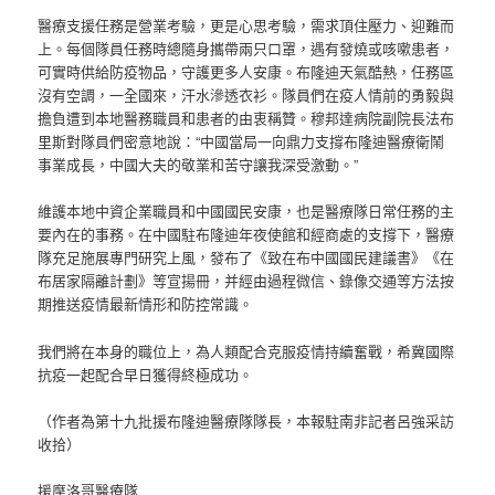
醫療支援任務是營業考驗，更是心思考驗，需求頂住壓力、迎難而
上。每個隊員任務時總隨身攜帶兩只口罩，遇有發燒或咳嗽患者，
可實時供給防疫物品，守護更多人安康。布隆迪天氣酷熱，任務區
沒有空調，一全國來，汗水滲透衣衫。隊員們在疫人情前的勇毅與
擔負遭到本地醫務職員和患者的由衷稱贊。穆邦達病院副院長法布
里斯對隊員們密意地說：“中國當局一向鼎力支撐布隆迪醫療衛鬧
事業成長，中國大夫的敬業和苦守讓我深受激動。”
維護本地中資企業職員和中國國民安康，也是醫療隊日常任務的主
要內在的事務。在中國駐布隆迪年夜使館和經商處的支撐下，醫療
隊充足施展專門研究上風，發布了《致在布中國國民建議書》《在
布居家隔離計劃》等宣揚冊，并經由過程微信、錄像交通等方法按
期推送疫情最新情形和防控常識。
我們將在本身的職位上，為人類配合克服疫情持續奮戰，希冀國際
抗疫一起配合早日獲得終極成功。
（作者為第十九批援布隆迪醫療隊隊長，本報駐南非記者呂強采訪
收拾）
援摩洛哥醫療隊