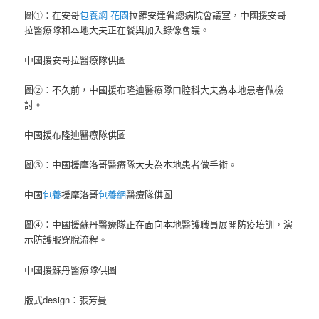
圖①：在安哥
包養網 花園
拉羅安達省總病院會議室，中國援安哥
拉醫療隊和本地大夫正在餐與加入錄像會議。
中國援安哥拉醫療隊供圖
圖②：不久前，中國援布隆迪醫療隊口腔科大夫為本地患者做檢
討。
中國援布隆迪醫療隊供圖
圖③：中國援摩洛哥醫療隊大夫為本地患者做手術。
中國
包養
援摩洛哥
包養網
醫療隊供圖
圖④：中國援蘇丹醫療隊正在面向本地醫護職員展開防疫培訓，演
示防護服穿脫流程。
中國援蘇丹醫療隊供圖
版式design：張芳曼