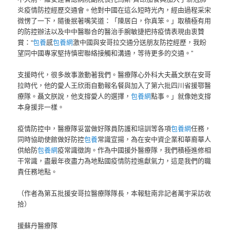
炎疫情防控經歷交通會。他對中國在這么短時光內，經由過程采宋
微愣了一下，隨後抿著嘴笑道：「陳居白，你真笨。」取積極有用
的防控辦法以及中中醫聯合的醫治手腕敏捷把持疫情表現由衷贊
賞：“
包養
感
包養網
激中國與安哥拉交通分送朋友防控經歷，我盼
望同中國專家堅持慎密聯絡接觸和溝通，等待更多的交通。”
支援時代，很多故事激動著我們。醫療隊心外科大夫聶文朕在安哥
拉時代，他的愛人王欣雨自動報名餐與加入了第六批四川省援鄂醫
療隊。聶文朕說，他支撐愛人的選擇，
包養網
點事。」就像她支撐
本身援非一樣。
疫情防控中，醫療隊妥當做好隊員防護和培訓等各項
包養網
任務，
同時協助使館做好防控
包養
常識宣揚，為在安中資企業和華裔華人
供給防
包養網
疫常識徵詢。作為中國援外醫療隊，我們積極進修相
干常識，盡最年夜盡力為地點國疫情防控進獻氣力，這是我們的職
責任務地點。
（作者為第五批援安哥拉醫療隊隊長，本報駐南非記者萬宇采訪收
拾）
援蘇丹醫療隊