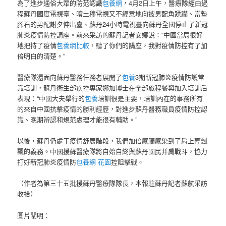
為了進步通俗大眾的防范認識
包養網
，4月2日上午，醫療隊經由過
程蘇丹國度電視臺、喀土穆電視又不經意地向被男配角蹂躪、當墊
腳石的男配謝夕伸出臺、蘇丹24小時電視臺向蘇丹全國停止了新冠
肺炎疫情防控講座。前來采訪的蘇丹記者安娜說：“中國當局很好
地把持了疫情
包養網比較
，聽了你們的講座，我對疫情防控有了加
倍明白的清楚。”
醫療隊還面向蘇丹醫務任務者展開了
包養
3期新冠肺炎疫情防護常
識培訓，蘇丹衛生部疾控專家娜加博士在全部旅程餐與加入培訓后
表現：“中國大夫舉行的
包養
培訓很是主要，培訓內在的事務所有
的來自中國抗擊疫情的勝利經歷，對進步蘇丹醫務職員疫情防控認
識、晚期辨認和規范處理才能很有輔助。”
以後，蘇丹仍處于疫情舒展階段，我們加倍感觸感染到了肩上輕飄
飄的義務。中國援蘇醫療隊將自始自終與蘇丹國民并肩戰斗，協力
打好新冠肺炎疫情防
包養網 花園
控阻擊戰。
（作者為第三十五批援蘇丹醫療隊隊長，本報駐蘇丹記者蘇航采訪
收拾）
圖片闡明：