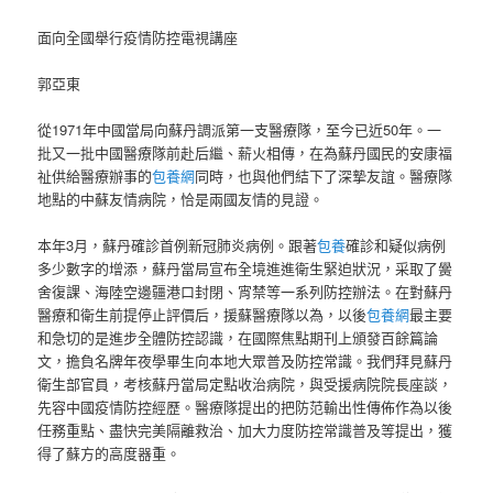
面向全國舉行疫情防控電視講座
郭亞東
從1971年中國當局向蘇丹調派第一支醫療隊，至今已近50年。一
批又一批中國醫療隊前赴后繼、薪火相傳，在為蘇丹國民的安康福
祉供給醫療辦事的
包養網
同時，也與他們結下了深摯友誼。醫療隊
地點的中蘇友情病院，恰是兩國友情的見證。
本年3月，蘇丹確診首例新冠肺炎病例。跟著
包養
確診和疑似病例
多少數字的增添，蘇丹當局宣布全境進進衛生緊迫狀況，采取了黌
舍復課、海陸空邊疆港口封閉、宵禁等一系列防控辦法。在對蘇丹
醫療和衛生前提停止評價后，援蘇醫療隊以為，以後
包養網
最主要
和急切的是進步全體防控認識，在國際焦點期刊上頒發百餘篇論
文，擔負名牌年夜學畢生向本地大眾普及防控常識。我們拜見蘇丹
衛生部官員，考核蘇丹當局定點收治病院，與受援病院院長座談，
先容中國疫情防控經歷。醫療隊提出的把防范輸出性傳佈作為以後
任務重點、盡快完美隔離救治、加大力度防控常識普及等提出，獲
得了蘇方的高度器重。