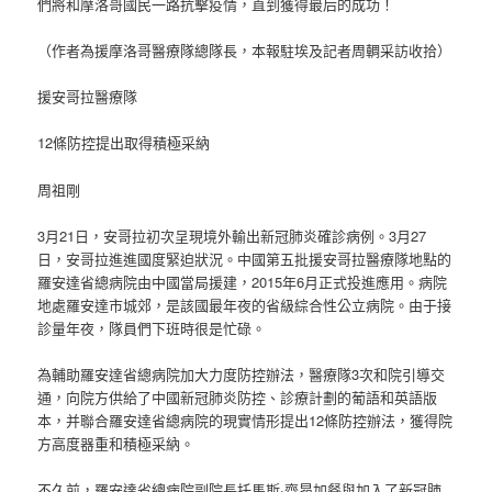
們將和摩洛哥國民一路抗擊疫情，直到獲得最后的成功！
（作者為援摩洛哥醫療隊總隊長，本報駐埃及記者周輖采訪收拾）
援安哥拉醫療隊
12條防控提出取得積極采納
周祖剛
3月21日，安哥拉初次呈現境外輸出新冠肺炎確診病例。3月27
日，安哥拉進進國度緊迫狀況。中國第五批援安哥拉醫療隊地點的
羅安達省總病院由中國當局援建，2015年6月正式投進應用。病院
地處羅安達市城郊，是該國最年夜的省級綜合性公立病院。由于接
診量年夜，隊員們下班時很是忙碌。
為輔助羅安達省總病院加大力度防控辦法，醫療隊3次和院引導交
通，向院方供給了中國新冠肺炎防控、診療計劃的葡語和英語版
本，并聯合羅安達省總病院的現實情形提出12條防控辦法，獲得院
方高度器重和積極采納。
不久前，羅安達省總病院副院長托馬斯·齊昂加餐與加入了新冠肺