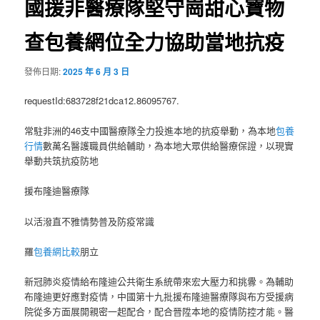
國援非醫療隊堅守崗甜心寶物
查包養網位全力協助當地抗疫
發佈日期:
2025 年 6 月 3 日
requestId:683728f21dca12.86095767.
常駐非洲的46支中國醫療隊全力投進本地的抗疫舉動，為本地
包養
行情
數萬名醫護職員供給輔助，為本地大眾供給醫療保證，以現實
舉動共筑抗疫防地
援布隆迪醫療隊
以活潑直不雅情勢普及防疫常識
羅
包養網比較
朋立
新冠肺炎疫情給布隆迪公共衛生系統帶來宏大壓力和挑釁。為輔助
布隆迪更好應對疫情，中國第十九批援布隆迪醫療隊與布方受援病
院從多方面展開親密一起配合，配合晉陞本地的疫情防控才能。醫