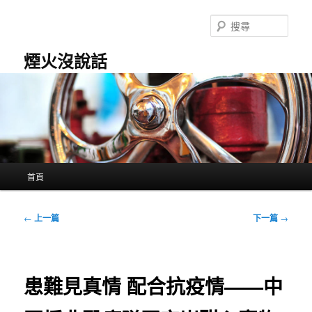
跳
至
搜
主
尋
要
煙火沒說話
內
容
主
首頁
要
選
單
文
←
上一篇
下一篇
→
章
導
覽
患難見真情 配合抗疫情——中