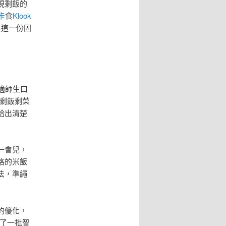
現剩飯的
用卡
食
Klook
是這一份固
適師生口
剩飯剩菜
給出清楚
一會兒，
格的米飯
法，準繩
的優化，
了一批智