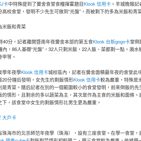
邦J卡
中特殊提到了黌舍食堂食糧揮霍題目
Klook 信用卡
。羊城晚報記
分高校食堂，發明不少先生可做到“光盤”，而被剩下的多為米飯和青
為米飯和青菜
1時40分，記者離開暨南年夜黌舍本部的第五食
Klook 台新gogo卡
堂倒
鐘內，86人基礎“光盤”，32人只剩米飯，22人飯、菜都剩一點。潲
骨甲等。
夜學年夜學
Klook 信用卡
城校區內，記者在黌舍面積最年夜的食堂此
看20分鐘后發明，女先生的剩飯情形
Klook 信用卡
較為嚴重，特殊是
則是青菜。隨后記者在別的一個範圍較小的食堂發明，前來倒飯的先
飯的情形，且剩余的多以蔬菜為主，其次是作為主食的米飯和面條。
之下，該食堂中女生的剩飯情形比男生更為嚴重。
永豐 大戶卡
省珠海市的北京師范年夜學（珠海），設有三座食堂。在學一食堂，
ook 國泰cube卡
剩飯剩菜情形相較學二、學三食堂較為嚴重，依據學