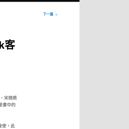
下一篇
→
k客
練，宋微將
是書中的
唆使，此