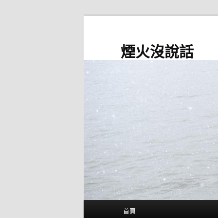
跳
至
主
煙火沒說話
要
內
容
主
首頁
要