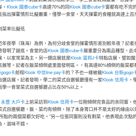
容，
Klook 國泰cube卡
高達70%的同
Klook 國泰cube卡
窗都有吃不完
且指出揮霍情形比擬嚴重，僅學一食堂，天天揮霍的食糧就高達上百
剩菜率比擬低
范年夜學（珠海）為例，為何分歧食堂的揮霍情形差別較年夜？記者
時發明了謎底。食堂的店
Klook 國泰cube卡
展重要分為兩品種型，此
展，以家常菜為主。另一類店展就是
Klook 富邦J卡
特點店展，譬如酸
店展等。記者在飯菜傾倒處里面發明區。，有高達80%傾倒的飯菜都
新gogo卡
前程
Klook 中信line pay卡
的？不也一樣被裁
Klook 台新gogo
自選店展。記者發明，學二的菜式自選餐廳僅有一家
Klook 信用卡
，
而學一食堂菜式自選餐廳占比在50%以上。
ok 永豐 大戶卡
上前采訪到
Klook 信用卡
一位剛傾倒完食品的余同窗，
菜式自選餐廳，飯、菜均有傾倒，除了本身胃口并不是太好的緣由以
次所點的兩個菜都欠好吃。”另一位張同窗則沒有剩菜，他表現此次點
魚，滋味不錯。