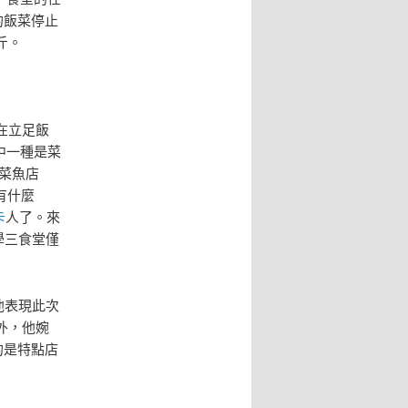
的飯菜停止
斤。
在立足飯
中一種是菜
菜魚店
有什麼
卡
人了。來
學三食堂僅
他表現此次
外，他婉
的是特點店