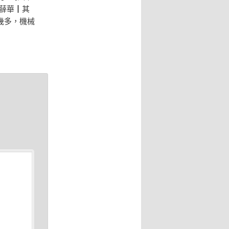
薛華┃其
幾多，機械