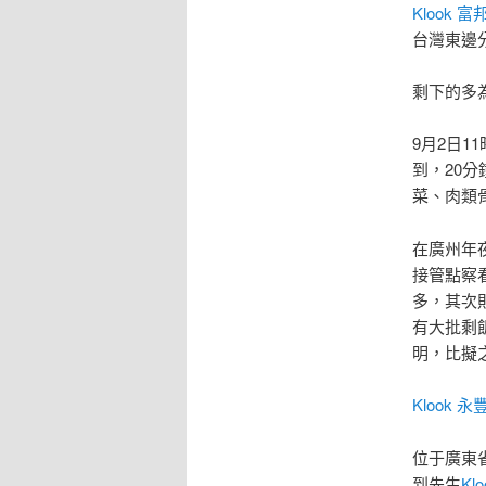
Klook 富
台灣東邊
剩下的多
9月2日1
到，20分
菜、肉類
在廣州年
接管點察
多，其次
有大批剩
明，比擬
Klook 
位于廣東
到先生
Kl