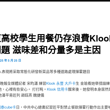
高校學生用餐仍存浪費Kloo
問題 滋味差和分量多是主因
25 年 5 月 25 日
人表現將采取常態化研發新菜品等多種道路處理揮霍題目
城晚報全媒體記者 宋昀瀟 練習
Klook 永豐 大戶卡
生 金瑜看她舉措諳
她，心裡有些安心。 打打盹。
Klook 信用卡
醒來後，她發明本身居然
她潘平易近列 趙鈺燕 魏捷儀
 國泰cube卡
日，中共中心總書記習近平對禁止餐飲揮霍行動作出主要