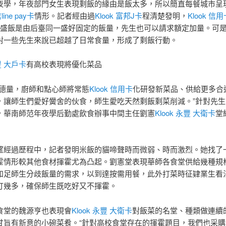
夜學，年夜部門女生表現剩飯的緣由是飯太多，所以簡直每餐城市呈
line pay卡
情形。記者經由過
Klook 富邦J卡
程清楚發明，
Klook 信
盛飯是由后臺同一盛好固定的飯量，先生也可以請求額定加量。可
對一些先生來說已超越了日常食量，形成了剩飯行動。
永豐 大戶卡
有高校表現將優化菜品
品德量，廚師和點心師將常態
Klook 信用卡
化研發新菜品、供給更多合
，讓師生們愛好黌舍的伙食，師生愛吃天然剩飯剩菜削減。”針對先生
，華南師范年夜學后勤處飲食辦事中間主任劉憲
Klook 永豐 大衛卡
堂
望經過歷程中，記者發明米飯的貓啼聲時而微弱、時而激烈。她找了
霍情形較其他食材揮霍尤為凸起。劉憲堂表現華師各食堂供給幾種規
知足師生分歧飯量的需求，以到達按需用餐，此外打菜時征肄業生看
打幾多，確保師生既吃好又不揮霍。
食堂的魏源亨也表現會
Klook 永豐 大衛卡
對飯菜的名堂、種類做連續
甘旨有新意的小碗菜肴。“針對高校食堂存在的揮霍題目，我們也采購