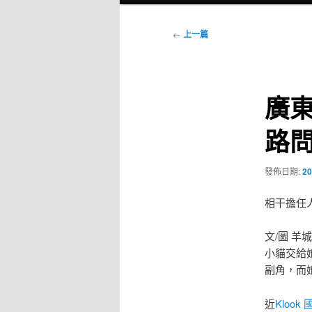
選
單
文
←
上一篇
章
導
覽
廣東
路
發佈日期:
20
相干擔任
文/圖 羊
小貓交給
副角，而
近
Klook