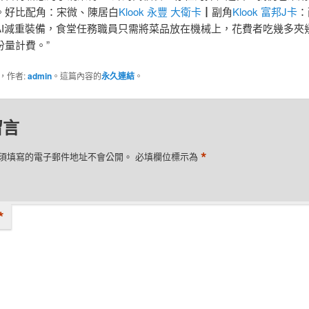
。好比配角：宋微、陳居白
Klook 永豐 大衛卡
┃副角
Klook 富邦J卡
：
AI減重裝備，食堂任務職員只需將菜品放在機械上，花費者吃幾多夾
份量計費。”
類，作者:
admin
。這篇內容的
永久連結
。
留言
*
須填寫的電子郵件地址不會公開。
必填欄位標示為
*