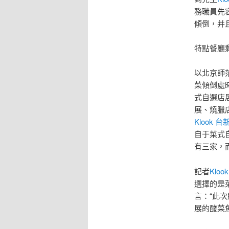
務職員先
傾倒，并
特點餐廳
以北京師
菜傾倒處
式自選店
展、燒臘
Klook 台
自于菜式
有三家，
記者
Klo
選擇的是
言：“此
展的酸菜