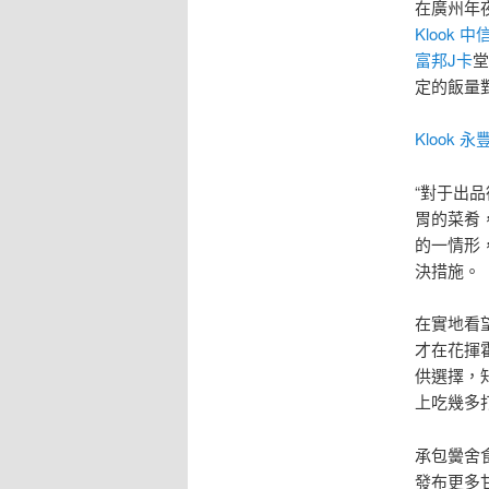
在廣州年
Klook 中信
富邦J卡
堂
定的飯量
Klook 
“對于出
胃的菜肴
的一情形
決措施。
在實地看
才在花揮
供選擇，
上吃幾多
承包黌舍
發布更多