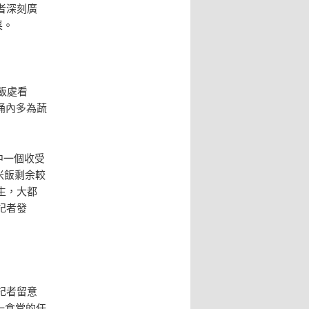
者深刻廣
菜。
飯處看
水桶內多為蔬
中一個收受
米飯剩余較
生，大都
記者發
記者留意
一食堂的任