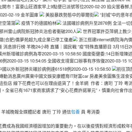
開市！富豪山莊酒家早上9點便已派號等位2020-02-20 掐尖嘗春鮮
20-02-19 金羊圖庫
美股暴跌勢態中的華爾街
“封城”中的意年
空空蕩蕩
疫情下的德國柏林
法國確診病例升至2876例 全法一
鄂州雷山病院新冠肺炎治愈者衝破200人
世界冠軍許亞萍網上教少
徽(合肥)僑夢苑超九成企業已停工復產
浙江搭建internet病院海
消息排行榜 羊晚24小時 直播｜國民戰 “疫”特殊直播節目 3月15日2020
06 廣州新增確診病例為零2020-03-15 10:58:50 國度衛健委:14日新增
2020-03-15 10:54:05 全國收支境窗口辦事有序恢復2020-03-15 10:
以外新冠肺炎確診病例達61518例2020-03-15 10:58:50
前往頂
轉動消息廣州廣東中國文娛安康體育IT財富car 房產美食圖集生涯食
這些店 線下花費也可以在理由退貨了！金羊網 作者：唐珩 丁玲 粵消委 
 今朝，全省已有1671家商家請求了“安心花費許諾單元”，慎重向社會作
像 羊城晚報全媒體記者 唐珩 丁玲 通信
包養
員 粵消委
花費成為我國經濟穩固增加的重要動力。在以後疫情對經濟形成較年