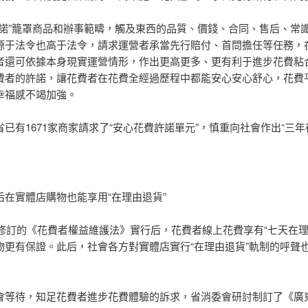
許諾”籠罩商品和辦事範疇，觸及東西的品質、價錢、合同、售后、常
源于法令也高于法令，請求運營者承當先行賠付、首問擔任等任務，
者還可依據本身現實運營情形，作出更高更多、更有利于進步花費粘
費者的許諾，讓花費者在花費全經過歷程中都能安心安心舒心，花費
幸福感不竭加強。
已有1671家商家請求了“安心花費許諾單元”，慎重向社會作出“三年
后在實體店購物也能享用“在理由退貨”
年新修訂的《花費者權益維護法》實行后，花費者線上花費享有“七天在理
物更有保證。此后，社會各方對實體店實行“在理由退貨”軌制的呼聲
會等待，知足花費者進步花費體驗的訴求，省消委會研討制訂了《廣