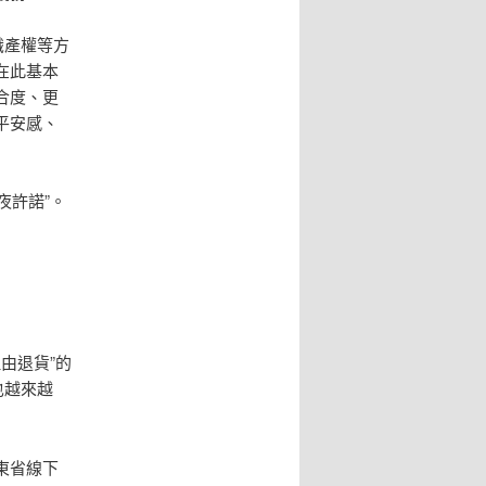
識產權等方
在此基本
合度、更
平安感、
夜許諾”。
由退貨”的
也越來越
東省線下