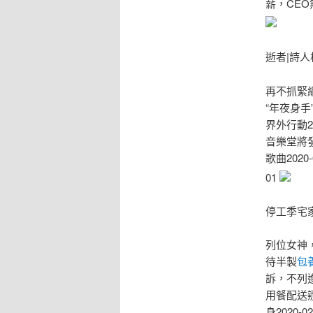
薪，CEO無
逝者|詩
再不抓緊網
“年夜身手”
界外行動20
音樂堂將發
歌曲202
01
停工季宅
列位女神，
待半製
包
訴，不列進
用餐配送辦
身2020-