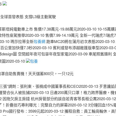
26
I-T全球首發表態 支撐L3級主動駕駛
塔純電動車上市 售價17.38萬元-19.88萬元2020-03-10 ​10-15萬
性座駕推舉2020-03-10 ​售價7.99-14.19萬元 全新一代瑞虎7/瑞虎
-03-10 瑪莎拉蒂全新
包養網
跑車MC20將在蒲月初次表態2020-03-10 
百公里加快僅7.3秒2020-03-10 賓利或發布添越敞篷版車型2020-03-
design圖 空間超年夜可包容年夜型家電2020-03-09 車尾照舊鋒利 
2020-03-10
包養
口罩自助售賣機！天天儲蓄800只，一只12元
三張”調劑：張利東、張楠成中國董事長和CEO2020-03-13 歹意讒
l 運營合伙人被批捕2020-03-13 日產200萬只口罩！格力跨界醫療，
03-12 因拖欠房主房錢 杭州房管部分約談自若青客等長租公寓2020-03-1
！折疊技巧專利曝光：完整自力的屏幕2020-03-12 3分鐘回血15%
 X50 Pro國行發布：3599元起2020-03-12 攜程自救：員工輪崗輪休