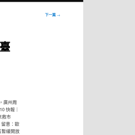
下一篇
→
臺
娃，廣州周
10 快報｜
貨來救市
7 留意：歐
景區暫緩開放