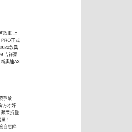
購首款車 上
7 PRO正式
2020款奧
09 吉祥豪
全新奧迪A3
諂競爭敵
機會方才好
2 蘋果折疊
電量！
，高管自愿降