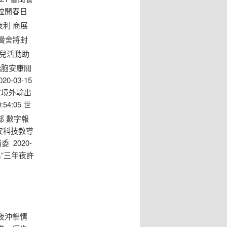
,拉開春日
夜利 商展
切黌舍將封
兒活動助
內僑胞安康關
-03-15
陳述境外輸出
54:05 世
部 數字報
安科技教導
2020-
出“三年夜許
夜沖擊情