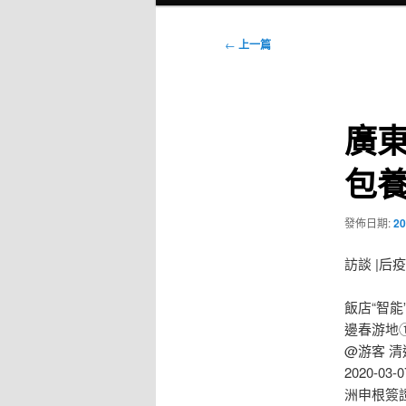
選
單
文
←
上一篇
章
導
覽
廣
包
發佈日期:
20
訪談 |
飯店“智能
邊春游地①
@游客 清
2020-
洲申根簽證