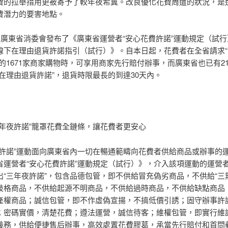
費的拉舉措用更被寄予了較年夜希冀。改良優化花費周遭的狀況，是
費潛力的要害地點。
日，廣東省消委會發布了《廣東省運營者“安心花費許諾”運動規定（試
線下在理由退貨許諾指引（試行）》。自本日起，花費者在全省請求“
的1671家商家購物時，可享用商家先行賠付辦事，而廣東省也已有2
下在理由退貨許諾”，退貨時限最長的到達30天內。
三年夜許諾”籠罩花費全鏈條，讓花費者更安心
費許諾”運動面向廣東省內一切在暢通範疇向花費者供給商品或辦事的
省運營者“安心花費許諾”運動規定（試行）》，介入該項運動的運營
出“三年夜許諾”，包含品德包管，即不供給冒充偽劣商品，不供給“三
歧格商品，不供給起源不明商品，不供給過時商品，不供給缺點商品
產權商品；誠信包管，即不作虛偽宣揚，不搞低價引誘；固守辦事許
；密碼實價，清楚花費；遵法運營，誠信待客；維權包管，即實行維
義務，供給便捷售后辦事，高效處置花費膠葛，承當先行賠付和首問