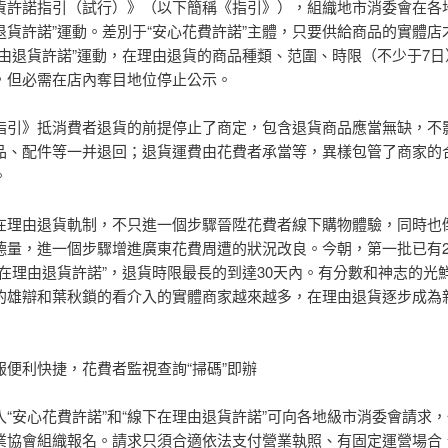
貨許諾指引（試行）》（以下簡稱《指引》），組織地市消委會在各地
退貨許諾”運動。差別于“安心花費許諾”主體，只要供給商品的實體店
理由退貨許諾”運動，在理由退貨的商品種類、范圍、時限（不少于7日
，但必需在店內奪目地位停止公示。
指引》抵消費者退貨的前提停止了商定，包含退貨商品應當無缺，不
品、配件等一并退回；退貨運費由花費者承當等，異樣包管了商家的
。
在理由退貨軌制，不只進一個步驟晉陞花費者線下購物體驗，同時也
德量，進一個步驟增進廣東花費周遭的狀況改良。今朝，第一批已有2
下在理由退貨許諾”，退貨時限最長的到達30天內。有分數和神志的光
的雄辯和葉秋鎖的看介入的實體商家越來越多，在理由退貨逐步成為
報便利快捷，花費者監視查詢“掃碼”即辦
入“安心花費許諾”和“線下在理由退貨許諾”可向各地級市消委會請求
業協會組織報名。請求只須合適依法支付營業執照、有固定運營場合