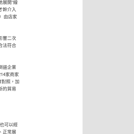
展開“線
才幹介入
）由店家
影響二次
合法符合
倒逼企業
14家商家
鮮對照，加
新的貿易
，也可以經
、正常展