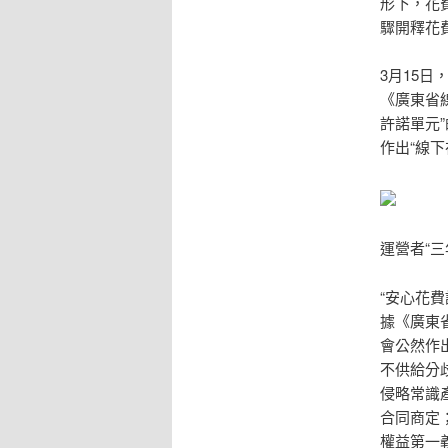
形下，花
驟開釋花
3月15
《廣東省
許諾單元”
作出“線
運營者“
“安心花
據《廣東
會公然作
不供給分
侵略常識
合同商定
權益第一