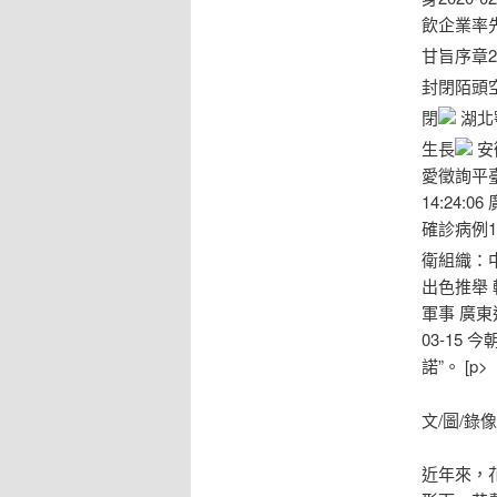
飲企業率先
甘旨序章20
封閉陌頭
閉
湖北
生長
安
愛徵詢平臺 
14:24:
確診病例16例
衛組織：中國
出色推舉 
軍事 廣東
03-15
諾”。 [p>
文/圖/錄
近年來，