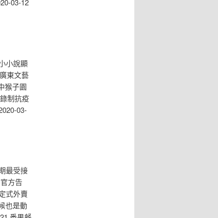
-03-12
：小小說顯
疫 廣東文藝
 中猴子園
作錄制抗疫
0-03-
情期最受接
布官方告
預定式外賣
等候也是動
21 番禺餐