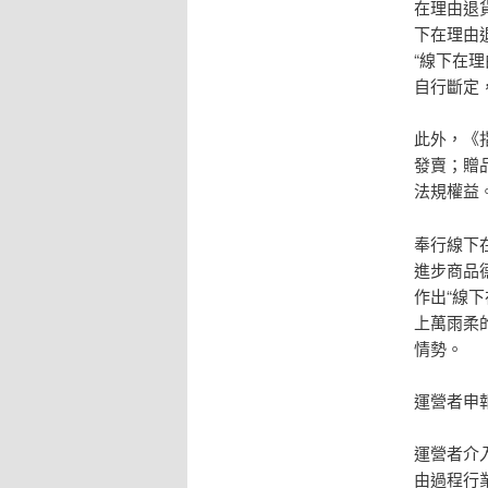
在理由退
下在理由
“線下在
自行斷定
此外，《
發賣；贈
法規權益
奉行線下
進步商品
作出“線
上萬雨柔
情勢。
運營者申
運營者介
由過程行