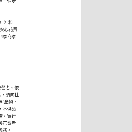
進一個步
行）》和
安心花費
14家商家
運營者。依
者，須向社
無”產物，
，不供給
諾，實行
護花費者
義務。