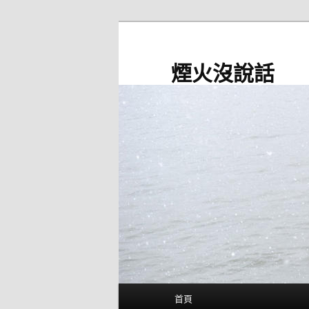
跳
至
主
煙火沒說話
要
內
容
主
首頁
要