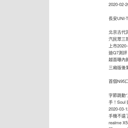
2020-02-
​長安UN
北京古代菲斯
汽民眾三款特
上市2020
迪Q7測評 
越首曝內飾
三廂版後果圖
首個N95
字節跳動“
手！Sou
2020-
手機不遠了
realme