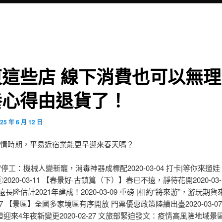
東這些店 線下消費也可以無理
養心得由退貨了！
25 年 6 月 12 日
后疫情時期，平易近宿業能更早迎來春天嗎？
”停工：機械人變新寵，消毒神器成標配2020-03-04 打卡|等你來遛
2020-03-11 【春景好·古鎮篇（下）】春已不遠，靜待花開2020-03-
遠長隆估計2021年建成！2020-03-09 重磅 |相約“將來游”，游玩期
03-07 【景區】全國多家境區有序開放 門票優惠政策陸續出臺2020-03-0
迎來4年夜新變更2020-02-27 文旅部緊迫發文：疫情高風險地域