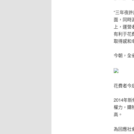
“三年夜
面，同時
上，運營
有利于花
取得感和
今朝，全省
花費者今
2014
權力，購
高。
為回應社