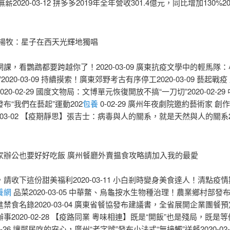
薪2020-03-12 拼多多2019年全年營收301.4億元，同比增加130%2020
人楊牧：星子在西天光輝地獨唱
課，看鸚鵡都要跨越你了！2020-03-09 廣東抗疫文學中的輕馬隊
2020-03-09 持續摸索！廣東郊野考古有序停工2020-03-09 藝起戰
20-02-29 國度文物局：文博單元恢復開放不搞“一刀切”2020-02-29
布“我們在藝起”運動202
包養
0-02-29 廣州年夜劇院邀約藝術家 創
0-03-02 【疫期靜思】張吉士：病毒與人的關系，就是天然與人的關系202
家辦公也要好好吃飯 廣州餐廳外賣揾食攻略請加入我的最愛
請收下這份甜美福利2020-03-11 小白剎時變身美食達人！清點疫
養網
品菜2020-03-05 中華鱉、烏龜按水生物種治理！農業鄉村部發
禁食名錄2020-03-04 廣東省餐協發布建議書，全省展開企業團餐
事2020-02-28 【疫路同業 粵味相連】既是“開飯”也是殘局，既是
02-26 讓鄰居吃的安心，廣州“老字號”發布小法式“無接觸”送餐2020-02-