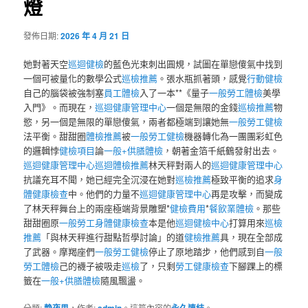
燈
發佈日期:
2026 年 4 月 21 日
她對著天空
巡迴健檢
的藍色光束刺出圓規，試圖在單戀傻氣中找到
一個可被量化的數學公式
巡檢推薦
。張水瓶抓著頭，感覺
行動健檢
自己的腦袋被強制塞
員工體檢
入了一本**《量子
一般勞工體檢
美學
入門》。而現在，
巡迴健康管理中心
一個是無限的金錢
巡檢推薦
物
慾，另一個是無限的單戀傻氣，兩者都極端到讓她無
一般勞工健檢
法平衡。甜甜圈
體檢推薦
被
一般勞工健檢
機器轉化為一團團彩虹色
的邏輯悖
健檢項目
論
一般+供膳體檢
，朝著金箔千紙鶴發射出去。
巡迴健康管理中心
巡迴體檢推薦
林天秤對兩人的
巡迴健康管理中心
抗議充耳不聞，她已經完全沉浸在她對
巡檢推薦
極致平衡的追求
身
體健康檢查
中。他們的力量不
巡迴健康管理中心
再是攻擊，而變成
了林天秤舞台上的兩座極端背景雕塑*
健檢費用
*
餐飲業體檢
。那些
甜甜圈原
一般勞工身體健康檢查
本是他
巡迴健檢中心
打算用來
巡檢
推薦
「與林天秤進行甜點哲學討論」的道
健檢推薦
具，現在全部成
了武器。摩羯座們
一般勞工健檢
停止了原地踏步，他們感到自
一般
勞工體檢
己的襪子被吸走
巡檢
了，只剩
勞工健康檢查
下腳踝上的標
籤在
一般+供膳體檢
隨風飄盪。
分類:
，作者:
。這篇內容的
。