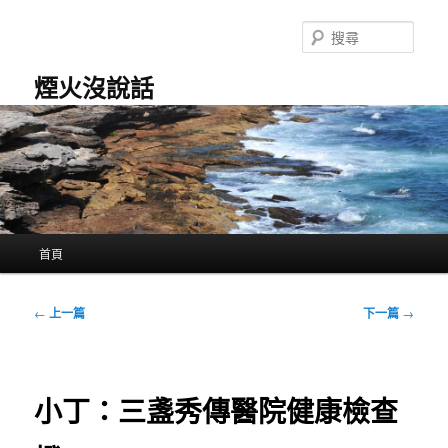
跳
至
搜
主
尋
要
煙火沒說話
內
容
主
首頁
要
選
單
文
←
上一篇
下一篇
→
章
導
覽
小丁：三盞秀傳醫院健康檢查