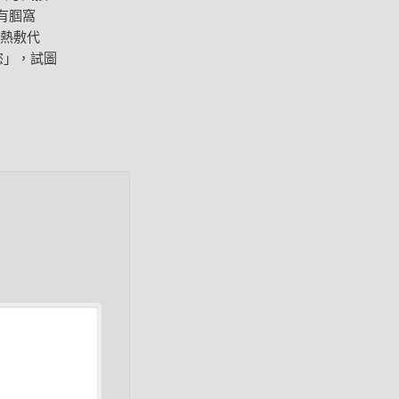
有腘窩
用熱敷代
慾」，試圖