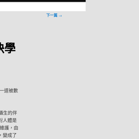
下一篇
→
快學
一道被數
攝生的伴
對人體是
維護，由
，變成了