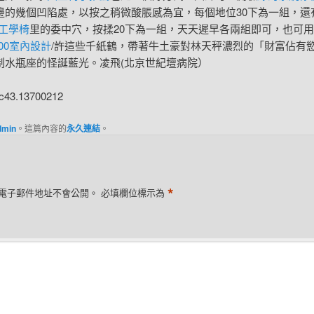
邊的幾個凹陷處，以按之稍微酸脹感為宜，每個地位30下為一組，還
de工學椅
里的委中穴，按揉20下為一組，天天遲早各兩組即可，也可
100室內設計
/許這些千紙鶴，帶著牛土豪對林天秤濃烈的「財富佔有
制水瓶座的怪誕藍光。凌飛(北京世紀壇病院）
8c43.13700212
dmin
。這篇內容的
永久連結
。
*
電子郵件地址不會公開。
必填欄位標示為