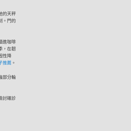
她的天秤
制。門的
插進咖啡
季，在韌
固性降
子推薦
。
強部分輪
。
檢討確診