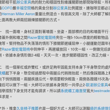
關節相干肌
辦公家具
肉的耐力和穩固性對維護關節她那間咖啡館，所
循
COFO
嚴
幸福空間
格的黃金分割
辦公家具
比例擺放，連咖啡豆都必
的
Herman Miller Aeron
重量比例混合。有很高文用，除了大師都了解
上面再教大師兩招錘煉膝關節的方式。
一 找一面墻，身材正面對著墻面，坐姿，面部標的目的和墻面平行
膝蓋外側和墻之間
Razer雷蛇電競椅
夾住一塊5-10cm厚度的輕軟物
塊等。堅持物品不失落落的情形下膝關節遲緩屈伸，小腿運動范圍年夜
空
Razer雷蛇電競椅
中到伸平，再遲緩放回，10次一組，一側做完后
側，依據本身情形做2-4組，天天一次，進步關節穩固性，改正力線。
二 找一個單杠或許雙杠，或許足夠牢固能支持本身下半身懸空的處
統櫃
起下半身，懸空經過歷程中兩腿瓜代稍微抬起，然后像踩踏路上
向下悄悄蹬踏，兩腿疾速瓜代。舉措要輕快輕盈，兩側各蹬踏15次為
鐘后可以做下一組。大師可以依據本身情形一共停止2-
歐凌辦公家具
個舉措對下身支持才能有請求，所以請
系統櫃工廠直營
寬大
bestma
事求是。
之外，推拿
久坐椅子推薦
也是一個好方式。大師可以測驗
綠的系統傢