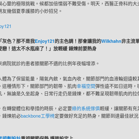
與心靈的極限挑戰。候都加倍懦弱不難受傷。明天，西醫正骨科的大
朋友幾個夏季護膝的小妙招兒。
oy121
「灰色？那不是我
Enjoy121
的主色調！那會讓我的
Wilkhahn
非主流
愛戀！這太不水瓶座了！」放輕緩 錘煉前要熱身
來病院就診的患者膝關節不適的比例年夜幅增添。
人體為了保留能量，陽氣內斂，氣血內收，關節部門的血液輪迴遠較
。這種情形下，關節部門的韌帶、肌肉
幸福空間
彈性遠不如日這時，
凡，無論是久坐起身、日常行走仍是錘煉，都不難呈現韌帶肌肉的拉
，在轉變體位和舉措的時辰，必定要
綠的系統傢俱
輕緩，讓關節有充
，錘煉前必
backbone工學椅
定要做好充足的熱身，關節到達最佳狀況
室規劃設計
重視關節保熱 護膝設定上