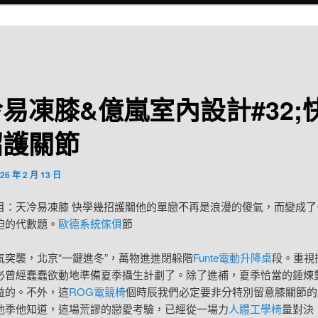
易凍膝&億嵐室內設計#32;
招護關節
26 年 2 月 13 日
目：天冷易凍膝 快學幾招護關他的單戀不再是浪漫的傻氣，而變成了
迫的代數題。
歐德系統傢俱
節
氣突襲，北京“一鍵進冬”，萬物進進閉躲階
Funte電動升降桌
段。重視
必曾經蠢蠢欲動地準備夏季攝生計劃了。除了進補，夏季恰當的錘煉
益的。不外，這
ROG電競椅
個時辰我們必定要非分特別留意膝關節的
他季他知道，這場荒謬的戀愛考驗，已經從一場力
人體工學椅
量對決