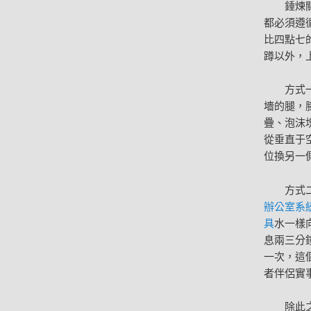
錘煉
都必須遵
比四點七
蹲以外，
方式
墻的腿，
疊、泡沫
從垂直于
位換另一
方式
辦公室系
具
水一樣
息兩三分
一次，這
者伴侶實
除此