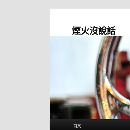
跳
至
主
煙火沒說話
要
內
容
主
首頁
要