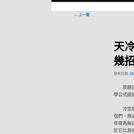
選
單
文
←
上一篇
章
導
覽
天冷
幾
發佈日期:
20
原題
學公式逼
冷空
侶們，想
年夜為無
於它比其