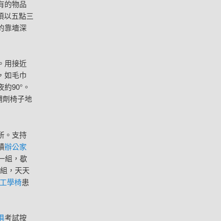
有的物品
須以五點三
的靠墻深
。用接近
品，如毛巾
約90°。
調劑椅子地
所。支持
積
辦公家
一組，歇
4組，天天
de工學椅
患
俱
考試按