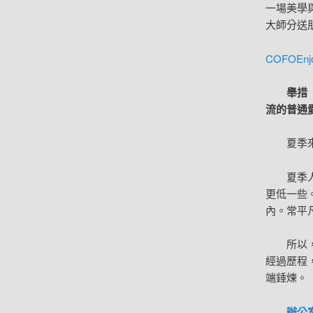
一場美學
大師分送
COFO
Enj
舉措
流的普通
夏季
夏季
更低一些
內。常平
所以
經過歷程
端錘煉。
辦公