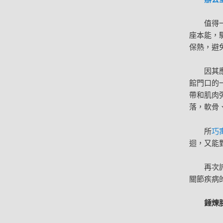
值得
座本能，
保熱，避
因其
館門口的
帶和肌肉
落，軟骨
所
巧
迴，又能
再次
關節疾病
錘煉