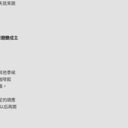
夫就來跟
單戀變成主
其他季候
咖啡館
傷。
足的順應
以后再開