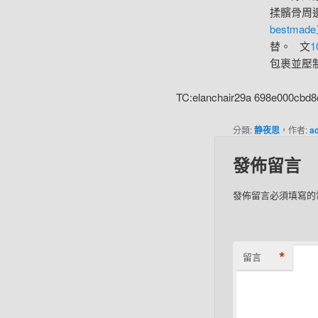
揉髕骨周
bestma
替。 文
包裹並壓
TC:elanchair29a 698e000cbd
分類:
静夜思
，作者:
a
發佈留言
發佈留言必須填寫的
*
留言