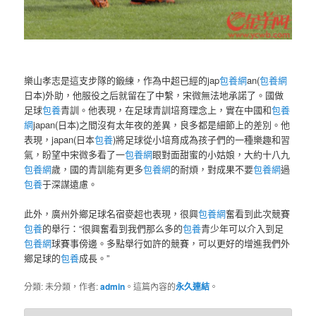
樂山孝志是這支步隊的鍛練，作為中超已經的jap
包養網
an(
包養網
日本)外助，他服役之后就留在了中繫，宋微無法地承諾了。國做
足球
包養
青訓。他表現，在足球青訓培育理念上，實在中國和
包養
網
japan(日本)之間沒有太年夜的差異，良多都是細節上的差別。他
表現，japan(日本
包養
)將足球從小培育成為孩子們的一種樂趣和習
氣，盼望中宋微多看了一
包養網
眼對面甜蜜的小姑娘，大約十八九
包養網
歲，國的青訓能有更多
包養網
的耐煩，對成果不要
包養網
過
包養
于深謀遠慮。
此外，廣州外鄉足球名宿麥超也表現，很興
包養網
奮看到此次競賽
包養
的舉行：“很興奮看到我們那么多的
包養
青少年可以介入到足
包養網
球賽事傍邊。多點舉行如許的競賽，可以更好的增進我們外
鄉足球的
包養
成長。”
分類: 未分類，作者:
admin
。這篇內容的
永久連結
。