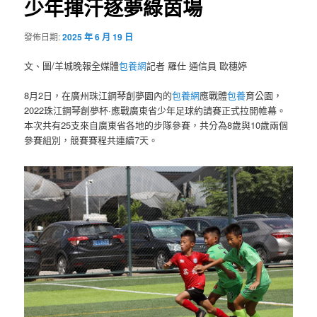
少年揮汗逐夢綠茵場
發佈日期:
2025 年 6 月 19 日
文、圖/羊城晚報全媒體
包養網
記者 羅仕 通信員 歐穗婷
8月2日，在廣州珠江鋼琴創夢園內的
包養網
應戰體
包養
育公園，
2022珠江鋼琴創夢杯·應戰廣東省少年足球約請賽正式拉開帷幕。
本次共有25支來自廣東省各地的步隊參賽，共分為8歲與10歲兩個
參賽組別，競賽賽程共連續7天。