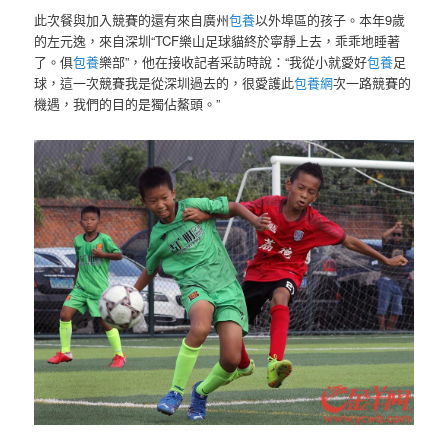
此次餐與加入競賽的還有來自廣州
包養
以外埠區的孩子。本年9歲
的左元逸，來自深圳“TCF樂山足球貓終於寧靜上去，乖乖地睡著
了。俱
包養
樂部”，他在接收記者采訪時說：“我從小就愛好
包養
足
球，這一次競賽我是從深圳過去的，很愛護此
包養網
次一路競賽的
機遇，我們的目的是獨佔鰲頭。”