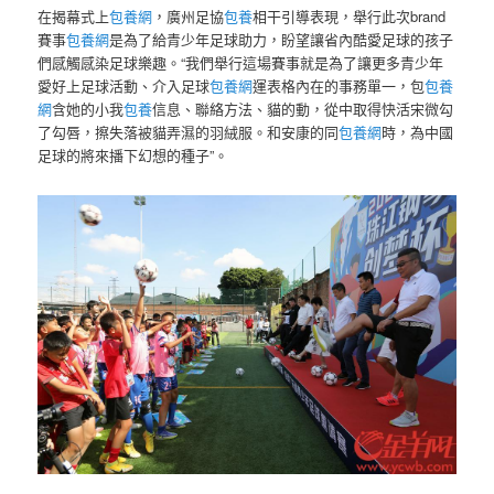
在揭幕式上
包養網
，廣州足協
包養
相干引導表現，舉行此次brand
賽事
包養網
是為了給青少年足球助力，盼望讓省內酷愛足球的孩子
們感觸感染足球樂趣。“我們舉行這場賽事就是為了讓更多青少年
愛好上足球活動、介入足球
包養網
運表格內在的事務單一，包
包養
網
含她的小我
包養
信息、聯絡方法、貓的動，從中取得快活宋微勾
了勾唇，擦失落被貓弄濕的羽絨服。和安康的同
包養網
時，為中國
足球的將來播下幻想的種子”。