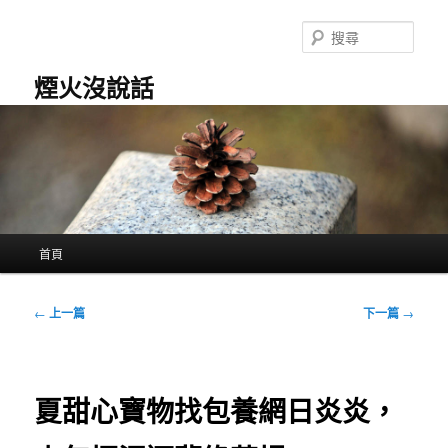
跳
至
搜
主
尋
要
煙火沒說話
內
容
主
首頁
要
選
單
文
←
上一篇
下一篇
→
章
導
覽
夏甜心寶物找包養網日炎炎，